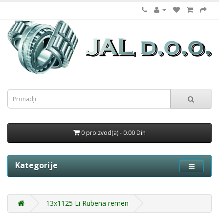
0 proizvod(a) - 0.00 Din
Kategorije
13x1125 Li Rubena remen