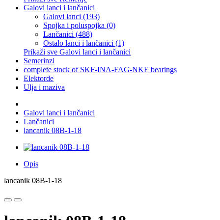
Galovi lanci i lančanici
Galovi lanci (193)
Spojka i poluspojka (0)
Lančanici (488)
Ostalo lanci i lančanici (1)
Prikaži sve Galovi lanci i lančanici
Semerinzi
complete stock of SKF-INA-FAG-NKE bearings
Elektorde
Ulja i maziva
Galovi lanci i lančanici
Lančanici
lancanik 08B-1-18
Opis
lancanik 08B-1-18