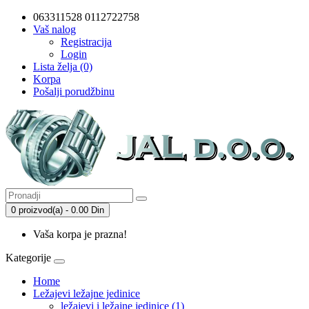
063311528 0112722758
Vaš nalog
Registracija
Login
Lista želja (0)
Korpa
Pošalji porudžbinu
0 proizvod(a) - 0.00 Din
Vaša korpa je prazna!
Kategorije
Home
Ležajevi ležajne jedinice
ležajevi i ležajne jedinice (1)