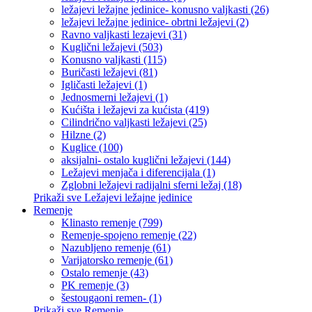
ležajevi ležajne jedinice- konusno valjkasti (26)
ležajevi ležajne jedinice- obrtni ležajevi (2)
Ravno valjkasti lezajevi (31)
Kuglični ležajevi (503)
Konusno valjkasti (115)
Buričasti ležajevi (81)
Igličasti ležajevi (1)
Jednosmerni ležajevi (1)
Kućišta i ležajevi za kućista (419)
Cilindrično valjkasti ležajevi (25)
Hilzne (2)
Kuglice (100)
aksijalni- ostalo kuglični ležajevi (144)
Ležajevi menjača i diferencijala (1)
Zglobni ležajevi radijalni sferni ležaj (18)
Prikaži sve Ležajevi ležajne jedinice
Remenje
Klinasto remenje (799)
Remenje-spojeno remenje (22)
Nazubljeno remenje (61)
Varijatorsko remenje (61)
Ostalo remenje (43)
PK remenje (3)
šestougaoni remen- (1)
Prikaži sve Remenje