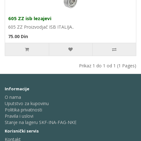
605 ZZ isb lezajevi
605 ZZ Proizvodjač ISB ITALIJA..
75.00 Din
Prikaz 1 do 1 od 1 (1 Pages)
Informacije
O nama
Uputstvo za kupovinu
Politika privatnosti
Pravila i uslovi
Stanje na lageru SKF-INA-FAG-NKE
Korisnički servis
Kontakt