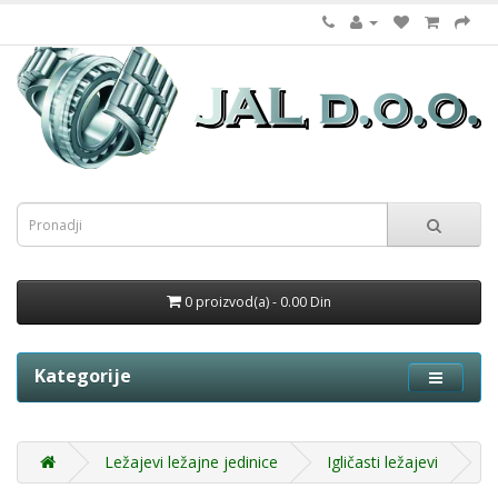
0 proizvod(a) - 0.00 Din
Kategorije
Ležajevi ležajne jedinice
Igličasti ležajevi