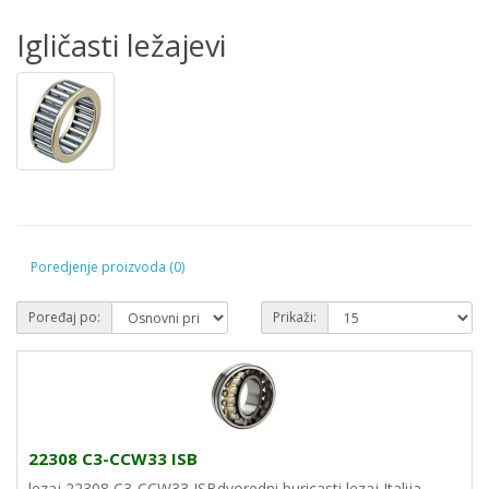
Igličasti ležajevi
Poredjenje proizvoda (0)
Poređaj po:
Prikaži:
22308 C3-CCW33 ISB
lezaj 22308 C3-CCW33 ISBdvoredni buricasti lezaj Italija..