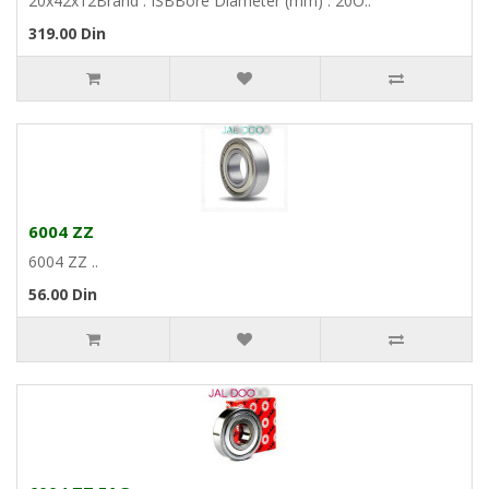
20x42x12Brand : ISBBore Diameter (mm) : 20O..
319.00 Din
6004 ZZ
6004 ZZ ..
56.00 Din