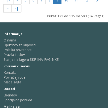
|<
<
5
6
7
8
9
10
11
12
13
>
>|
Prikaz 121 do 135 od 503 (34 Pages)
Informacije
O nama
Uputstvo za kupovinu
Politika privatnosti
Pravila i uslovi
Stanje na lageru SKF-INA-FAG-NKE
Korisnički servis
Kontakt
Povraćaj robe
Mapa sajta
Dodaci
Brendovi
Specijalna ponuda
Moj nalog