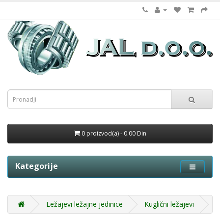
0 proizvod(a) - 0.00 Din
Kategorije
Ležajevi ležajne jedinice
Kuglični ležajevi