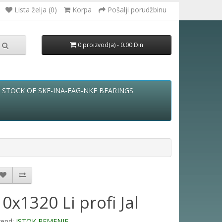
Lista želja (0)
Korpa
Pošalji porudžbinu
0 proizvod(a) - 0.00 Din
STOCK OF SKF-INA-FAG-NKE BEARINGS
10x1320 Li profi Jal
rend:
ISTOK REMENJE