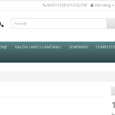
063311528 0112722758
Vaš nalog
ENJE
GALOVI LANCI I LANČANICI
SEMERINZI
COMPLETE 
B