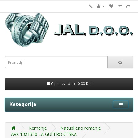
0 proizvod(a) - 0.00 Din
Kategorije
Remenje
Nazubljeno remenje
AVX 13X1350 LA GUFERO ČEŠKA