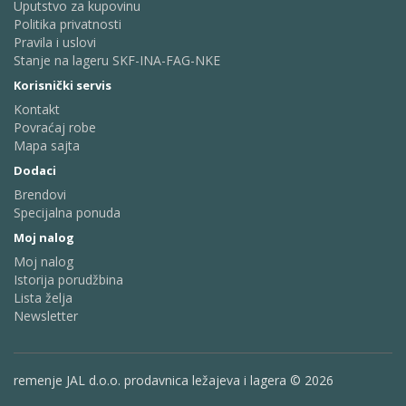
Uputstvo za kupovinu
Politika privatnosti
Pravila i uslovi
Stanje na lageru SKF-INA-FAG-NKE
Korisnički servis
Kontakt
Povraćaj robe
Mapa sajta
Dodaci
Brendovi
Specijalna ponuda
Moj nalog
Moj nalog
Istorija porudžbina
Lista želja
Newsletter
remenje JAL d.o.o. prodavnica ležajeva i lagera © 2026