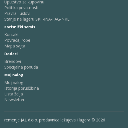
Uputstvo za kupovinu
Politika privatnosti
Pravila i uslovi
Stanje na lageru SKF-INA-FAG-NKE
Korisnički servis
Kontakt
Povraćaj robe
Mapa sajta
Dodaci
Brendovi
Specijalna ponuda
Moj nalog
Moj nalog
Istorija porudžbina
Lista želja
Newsletter
remenje JAL d.o.o. prodavnica ležajeva i lagera © 2026