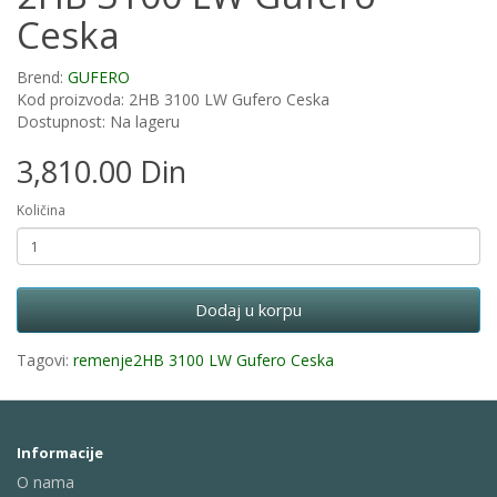
Ceska
Brend:
GUFERO
Kod proizvoda: 2HB 3100 LW Gufero Ceska
Dostupnost: Na lageru
3,810.00 Din
Količina
Dodaj u korpu
Tagovi:
remenje2HB 3100 LW Gufero Ceska
Informacije
O nama