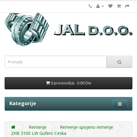
0 proizvod(a) - 0.00 Din
Kategorije
Remenje
Remenje-spojeno remenje
2HB 3100 LW Gufero Ceska