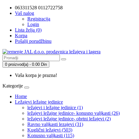
063311528 0112722758
Vaš nalog
Registracija
Login
Lista želja (0)
Korpa
Pošalji porudžbinu
0 proizvod(a) - 0.00 Din
Vaša korpa je prazna!
Kategorije
Home
Ležajevi ležajne jedinice
ležajevi i ležajne jedinice (1)
ležajevi ležajne jedinice- konusno valjkasti (26)
ležajevi ležajne jedinice- obrtni ležajevi (2)
Ravno valjkasti lezajevi (31)
Kuglični ležajevi (503)
Konusno valjkasti (115)