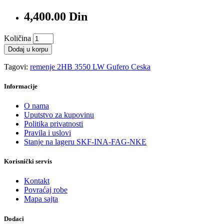
4,400.00 Din
Količina
Dodaj u korpu
Tagovi:
remenje 2HB 3550 LW Gufero Ceska
Informacije
O nama
Uputstvo za kupovinu
Politika privatnosti
Pravila i uslovi
Stanje na lageru SKF-INA-FAG-NKE
Korisnički servis
Kontakt
Povraćaj robe
Mapa sajta
Dodaci