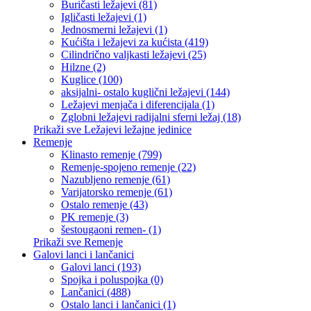
Buričasti ležajevi (81)
Igličasti ležajevi (1)
Jednosmerni ležajevi (1)
Kućišta i ležajevi za kućista (419)
Cilindrično valjkasti ležajevi (25)
Hilzne (2)
Kuglice (100)
aksijalni- ostalo kuglični ležajevi (144)
Ležajevi menjača i diferencijala (1)
Zglobni ležajevi radijalni sferni ležaj (18)
Prikaži sve Ležajevi ležajne jedinice
Remenje
Klinasto remenje (799)
Remenje-spojeno remenje (22)
Nazubljeno remenje (61)
Varijatorsko remenje (61)
Ostalo remenje (43)
PK remenje (3)
šestougaoni remen- (1)
Prikaži sve Remenje
Galovi lanci i lančanici
Galovi lanci (193)
Spojka i poluspojka (0)
Lančanici (488)
Ostalo lanci i lančanici (1)