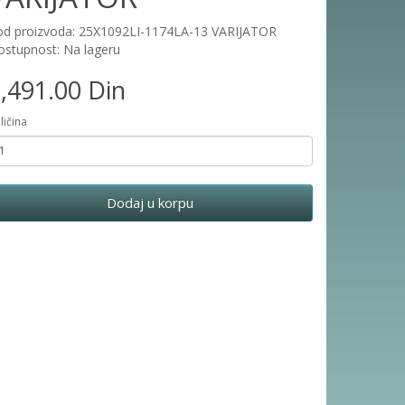
od proizvoda: 25X1092LI-1174LA-13 VARIJATOR
stupnost: Na lageru
,491.00 Din
ličina
Dodaj u korpu