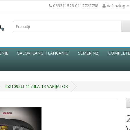
063311528 0112722758
Vaš nalog
ENJE
GALOVI LANCI I LANČANICI
SEMERINZI
COMPLETE 
25X1092LI-1174LA-13 VARIJATOR