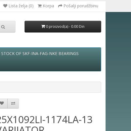
Lista želja (0)
Korpa
Pošalji porudžbinu
0 proizvod(a) - 0.00 Din
STOCK OF SKF-INA-FAG-NKE BEARINGS
25X1092LI-1174LA-13
VARIJATOR