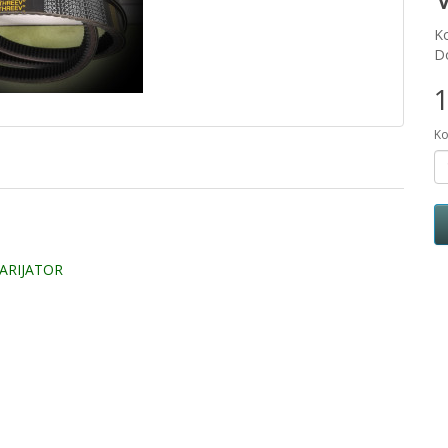
K
Do
1
Ko
VARIJATOR