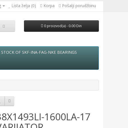
g
Lista želja (0)
Korpa
Pošalji porudžbinu
0 proizvod(a) - 0.00 Din
STOCK OF SKF-INA-FAG-NKE BEARINGS
38X1493LI-1600LA-17
VARIJATOR