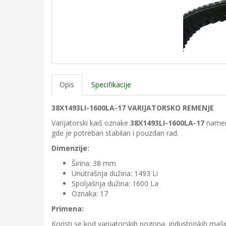
Opis
Specifikacije
38X1493LI-1600LA-17 VARIJATORSKO REMENJE
Varijatorski kaiš oznake
38X1493LI-1600LA-17
namenj
gde je potreban stabilan i pouzdan rad.
Dimenzije:
Širina: 38 mm
Unutrašnja dužina: 1493 Li
Spoljašnja dužina: 1600 La
Oznaka: 17
Primena:
Koristi se kod varijatorskih pogona, industrijskih maš