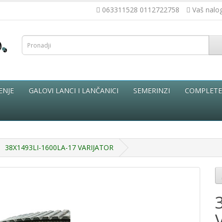
063311528 0112722758
Vaš nalo
ENJE
GALOVI LANCI I LANČANICI
SEMERINZI
COMPLETE 
38X1493LI-1600LA-17 VARIJATOR