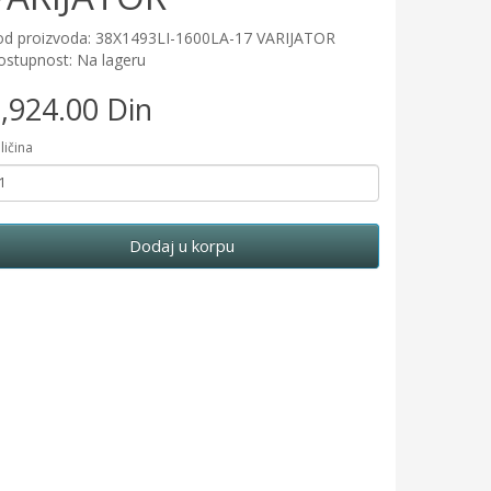
od proizvoda: 38X1493LI-1600LA-17 VARIJATOR
stupnost: Na lageru
,924.00 Din
ličina
Dodaj u korpu