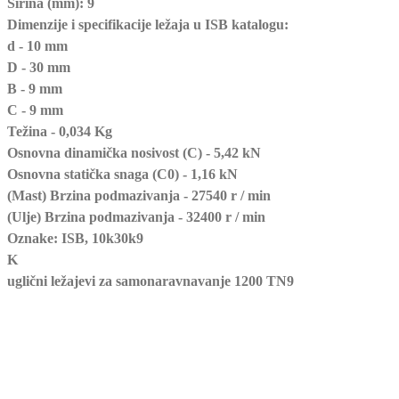
Širina (mm): 9

Dimenzije i specifikacije ležaja u ISB katalogu:

d - 10 mm

D - 30 mm

B - 9 mm

C - 9 mm

Težina - 0,034 Kg

Osnovna dinamička nosivost (C) - 5,42 kN

Osnovna statička snaga (C0) - 1,16 kN

(Mast) Brzina podmazivanja - 27540 r / min

(Ulje) Brzina podmazivanja - 32400 r / min

Oznake: ISB, 10k30k9
K
uglični ležajevi za samonaravnavanje 1200 TN9
Broj 
ležaja: 
1200 
TN9
