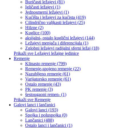
Buričasti ležajevi (81)
Igličasti ležajevi (1)
Jednosmerni ležajevi (1)
Kućišta i ležajevi za kućista (419)
Cilindrično valjkasti ležajevi (25)
Hilzne (2)
Kuglice (100)
aksijalni- ostalo kuglični ležajevi (144)
Ležajevi menjača i diferencijala (1)
Zglobni ležajevi radijalni sferni ležaj (18)
Prikaži sve Ležajevi ležajne jedinice
Remenje
Klinasto remenje (799)
Remenje-spojeno remenje (22)
Nazubljeno remenje (61)
Varijatorsko remenje (61)
Ostalo remenje (43)
PK remenje (3)
šestougaoni remen- (1)
Prikaži sve Remenje
Galovi lanci i lančanici
Galovi lanci (193)
Spojka i poluspojka (0)
Lančanici (488)
Ostalo lanci i lančanici (1)