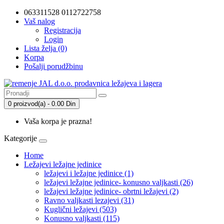
063311528 0112722758
Vaš nalog
Registracija
Login
Lista želja (0)
Korpa
Pošalji porudžbinu
0 proizvod(a) - 0.00 Din
Vaša korpa je prazna!
Kategorije
Home
Ležajevi ležajne jedinice
ležajevi i ležajne jedinice (1)
ležajevi ležajne jedinice- konusno valjkasti (26)
ležajevi ležajne jedinice- obrtni ležajevi (2)
Ravno valjkasti lezajevi (31)
Kuglični ležajevi (503)
Konusno valjkasti (115)