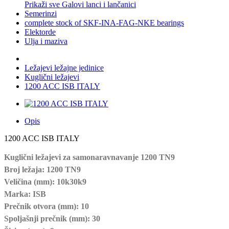
Prikaži sve Galovi lanci i lančanici
Semerinzi
complete stock of SKF-INA-FAG-NKE bearings
Elektorde
Ulja i maziva
Ležajevi ležajne jedinice
Kuglični ležajevi
1200 ACC ISB ITALY
Opis
1200 ACC ISB ITALY
Kuglični ležajevi za samonaravnavanje 1200 TN9
Broj ležaja: 1200 TN9

Veličina (mm): 10k30k9

Marka: ISB

Prečnik otvora (mm): 10

Spoljašnji prečnik (mm): 30
