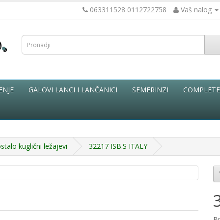
063311528 0112722758
Vaš nalog
ENJE
GALOVI LANCI I LANČANICI
SEMERINZI
COMPLETE 
ostalo kuglični ležajevi
32217 ISB.S ITALY
B