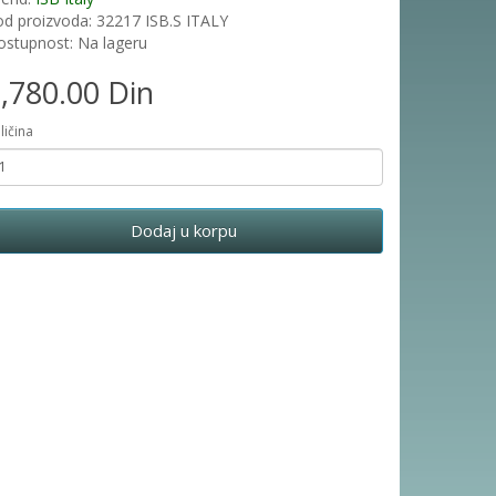
d proizvoda: 32217 ISB.S ITALY
stupnost: Na lageru
,780.00 Din
ličina
Dodaj u korpu