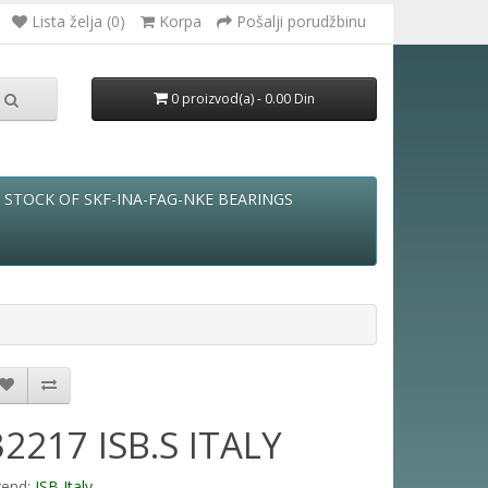
Lista želja (0)
Korpa
Pošalji porudžbinu
0 proizvod(a) - 0.00 Din
STOCK OF SKF-INA-FAG-NKE BEARINGS
32217 ISB.S ITALY
rend:
ISB Italy