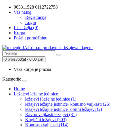
063311528 0112722758
Vaš nalog
Registracija
Login
Lista želja (0)
Korpa
Pošalji porudžbinu
0 proizvod(a) - 0.00 Din
Vaša korpa je prazna!
Kategorije
Home
Ležajevi ležajne jedinice
ležajevi i ležajne jedinice (1)
ležajevi ležajne jedinice- konusno valjkasti (26)
ležajevi ležajne jedinice- obrtni ležajevi (2)
Ravno valjkasti lezajevi (31)
Kuglični ležajevi (503)
Konusno valjkasti (114)