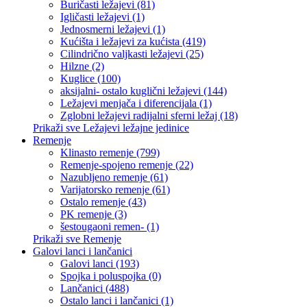
Buričasti ležajevi (81)
Igličasti ležajevi (1)
Jednosmerni ležajevi (1)
Kućišta i ležajevi za kućista (419)
Cilindrično valjkasti ležajevi (25)
Hilzne (2)
Kuglice (100)
aksijalni- ostalo kuglični ležajevi (144)
Ležajevi menjača i diferencijala (1)
Zglobni ležajevi radijalni sferni ležaj (18)
Prikaži sve Ležajevi ležajne jedinice
Remenje
Klinasto remenje (799)
Remenje-spojeno remenje (22)
Nazubljeno remenje (61)
Varijatorsko remenje (61)
Ostalo remenje (43)
PK remenje (3)
šestougaoni remen- (1)
Prikaži sve Remenje
Galovi lanci i lančanici
Galovi lanci (193)
Spojka i poluspojka (0)
Lančanici (488)
Ostalo lanci i lančanici (1)